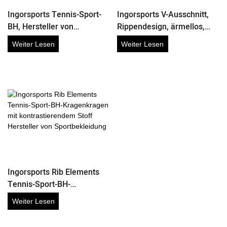
Ingorsports Tennis-Sport-
Ingorsports V-Ausschnitt,
BH, Hersteller von
Rippendesign, ärmellos,
Sportbekleidung,
bauchfrei, mittelstützender
Weiter Lesen
Weiter Lesen
Activewear
Tennis-BH, Sport-BH im
Großhandel
Ingorsports Rib Elements
Tennis-Sport-BH-
Kragenkragen mit
Weiter Lesen
kontrastierendem Stoff
Hersteller von