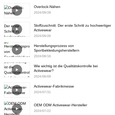
Overlock-Nähen
2024
09
28
Stoffzuschnitt: Der erste Schritt zu hochwertiger
Activewear
2024
09
26
Herstellungsprozess von
Sportbekleidungsherstellern
2024
08
16
Wie wichtig ist die Qualitätskontrolle bei
Activewear?
2024
08
09
Activewear-Fabrikmesse
2024
07
31
OEM ODM Activewear-Hersteller
2024
07
22