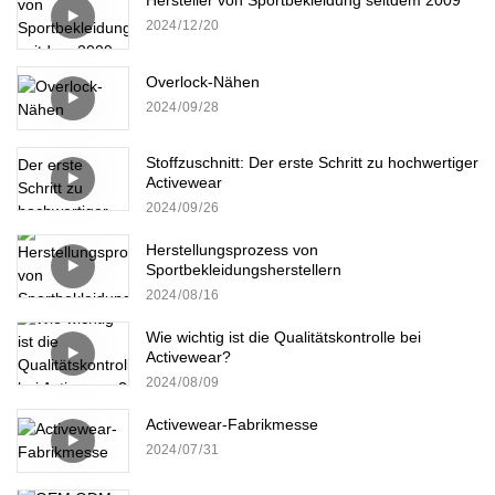
Hersteller von Sportbekleidung seitdem 2009
2024
12
20
Overlock-Nähen
2024
09
28
Stoffzuschnitt: Der erste Schritt zu hochwertiger
Activewear
2024
09
26
Herstellungsprozess von
Sportbekleidungsherstellern
2024
08
16
Wie wichtig ist die Qualitätskontrolle bei
Activewear?
2024
08
09
Activewear-Fabrikmesse
2024
07
31