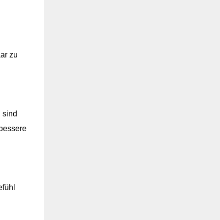
ar zu
 sind
 bessere
efühl