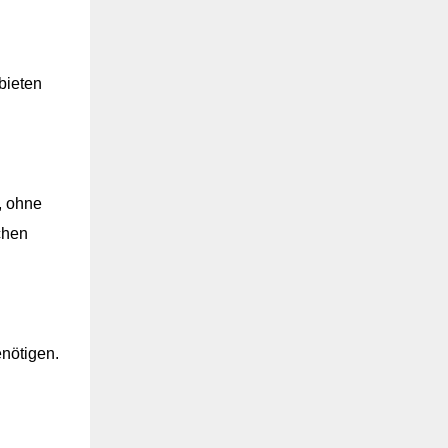
 bieten
, ohne
chen
enötigen.