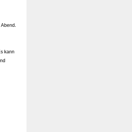
r Abend.
Es kann
und