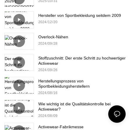
2025
10
31
Hersteller von Sportbekleidung seitdem 2009
2024
12
20
Overlock-Nähen
2024
09
28
Stoffzuschnitt: Der erste Schritt zu hochwertiger
Activewear
2024
09
26
Herstellungsprozess von
Sportbekleidungsherstellern
2024
08
16
Wie wichtig ist die Qualitätskontrolle bei
Activewear?
2024
08
09
Activewear-Fabrikmesse