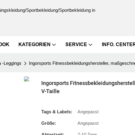
ningskleidung/Sportbekleidung/Sportbekleidung in
OOK
KATEGORIEN
SERVICE
INFO. CENTE
a -Leggings
Ingorsports Fitnessbekleidungshersteller, maßgeschn
Ingorsports Fitnessbekleidungsherste
V-Taille
Tags & Labels:
Angepasst
Größe:
Angepasst
Abtastzeit:
7-10 Tage