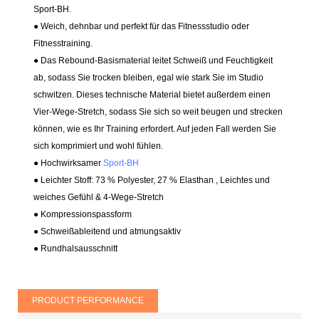
Sport-BH.
● Weich, dehnbar und perfekt für das Fitnessstudio oder
Fitnesstraining.
● Das Rebound-Basismaterial leitet Schweiß und Feuchtigkeit
ab, sodass Sie trocken bleiben, egal wie stark Sie im Studio
schwitzen. Dieses technische Material bietet außerdem einen
Vier-Wege-Stretch, sodass Sie sich so weit beugen und strecken
können, wie es Ihr Training erfordert. Auf jeden Fall werden Sie
sich komprimiert und wohl fühlen.
● Hochwirksamer
Sport-BH
● Leichter Stoff: 73 % Polyester, 27 % Elasthan
, Leichtes und
weiches Gefühl & 4-Wege-Stretch
● Kompressionspassform
●
Schweißableitend und atmungsaktiv
● Rundhalsausschnitt
PRODUCT PERFORMANCE