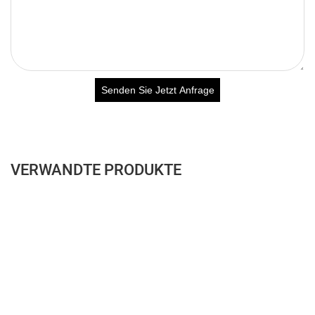
Senden Sie Jetzt Anfrage
VERWANDTE PRODUKTE
Vollständig anpassbarer
OEM/ODM-
Premium-Sport-BH mit
Sonderanfertigung: Sport-
Neckholder und Raffungen
BH und Shorts mit Polka-