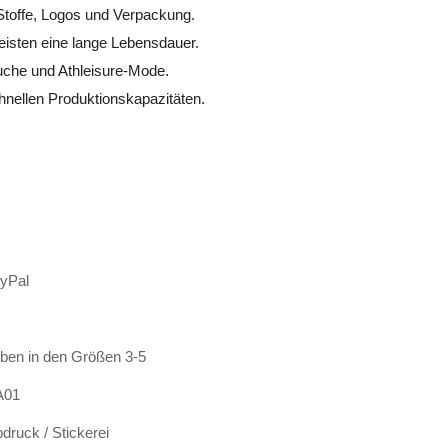
toffe, Logos und Verpackung.
eisten eine lange Lebensdauer.
suche und Athleisure-Mode.
hnellen Produktionskapazitäten.
ayPal
rben in den Größen 3-5
A01
bdruck / Stickerei