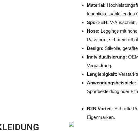
Material:
Hochleistungsf
feuchtigkeitsableitendes
Sport-BH:
V-Ausschnitt, 
Hose:
Leggings mit hohe
Passform, schmeichelhaft
Design:
Stilvolle, geraff
Individualisierung:
OEM/O
Verpackung.
Langlebigkeit:
Verstärkte
Anwendungsbeispiele:
Sportbekleidung oder Fi
B2B-Vorteil:
Schnelle Pr
Eigenmarken.
KLEIDUNG