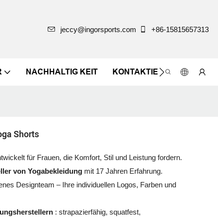
jeccy@ingorsports.com
+86-15815657313
R
NACHHALTIG KEIT
KONTAKTIEREN SIE UNS
oga Shorts
twickelt für Frauen, die Komfort, Stil und Leistung fordern.
ller von Yogabekleidung
mit 17 Jahren Erfahrung.
nes Designteam – Ihre individuellen Logos, Farben und
ungsherstellern
: strapazierfähig, squatfest,