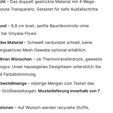
cht
– Das doppelt gestrickte Material mit 4-Wege-
olute Transparenz. Getestet für tiefe Ausfallschritte
Bund
– 8,9 cm breit, sanfte Bauchkontrolle ohne
 bei Vinyasa-Flows.
des Material
– Schweiß verdunstet schnell, keine
ungsaktives Mesh-Gewebe optional erhältlich.
h Ihren Wünschen
– ob Thermotransferdruck, gewebte
nlogos. Unser hauseigenes Designteam unterstützt Sie
und Farbabstimmung.
tbestellmenge
– niedrige Mengen zum Testen des
ür Großbestellungen.
Musterlieferung innerhalb von 7
ptionen
– Auf Wunsch werden recycelte Stoffe,