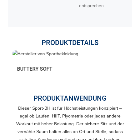
entsprechen.
PRODUKTDETAILS
BUTTERY SOFT
4
PRODUKTANWENDUNG
Dieser Sport-BH ist für Höchstleistungen konzipiert –
egal ob Laufen, HIIT, Plyometrie oder jedes andere
Workout mit hoher Belastung. Der sichere Sitz und der
vernähte Saum halten alles an Ort und Stelle, sodass
sich Ihre Kundinnen voll und ganz auf ihre Leistung